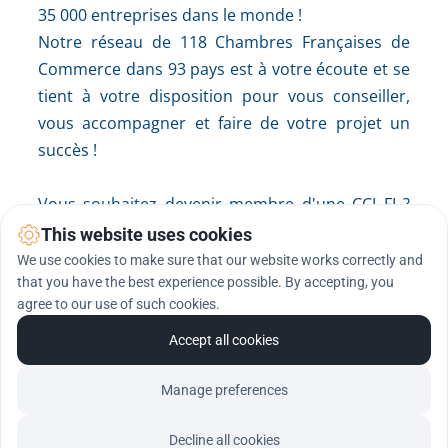
35 000 entreprises dans le monde !
Notre réseau de 118 Chambres Françaises de 
Commerce dans 93 pays est à votre écoute et se 
tient à votre disposition pour vous conseiller, 
vous accompagner et faire de votre projet un 
succès !
Vous souhaitez devenir membre d'une CCI FI ? 
Merci de compléter ce formulaire, nous 
This website uses cookies
reviendrons vers vous dans les meilleurs délais !
We use cookies to make sure that our website works correctly and
that you have the best experience possible. By accepting, you
agree to our use of such cookies.
Accept all cookies
Qui sommes-nous
Contacts
Mentions légales
Manage preferences
Decline all cookies